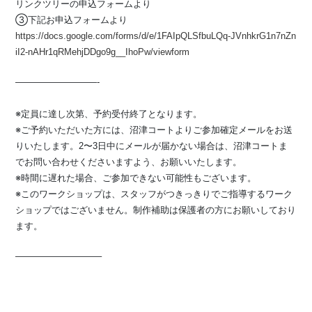
リンクツリーの申込フォームより
③⁡下記お申込フォームより
https://docs.google.com/forms/d/e/1FAIpQLSfbuLQq-JVnhkrG1n7nZn
iI2-nAHr1qRMehjDDgo9g__IhoPw/viewform
—————————-
※定員に達し次第、予約受付終了となります。
※ご予約いただいた方には、沼津コートよりご参加確定メールをお送
りいたします。2〜3日中にメールが届かない場合は、沼津コートま
でお問い合わせくださいますよう、お願いいたします。
※時間に遅れた場合、ご参加できない可能性もございます。
※このワークショップは、スタッフがつきっきりでご指導するワーク
ショップではございません。制作補助は保護者の方にお願いしており
ます。
⁡—————————–