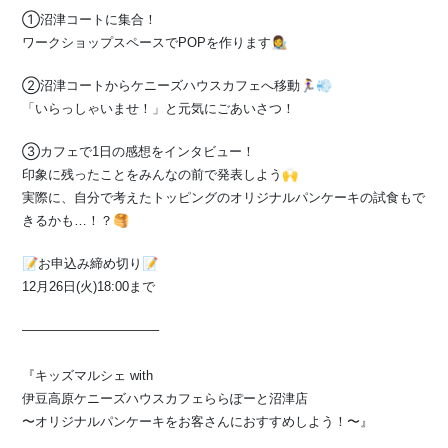
①沼津コートに集合！
ワークショップスペースでPOPを作ります👩‍🎨
②沼津コートからケニーズハウスカフェへ移動🏃‍♀️💨
「いらっしゃいませ！」と元気にごあいさつ！
③カフェで1日の感想をインタビュー！
印象に残ったことをみんなの前で発表しよう🙌
実際に、自分で考えたトッピングのオリジナルパンケーキの試食もで
きるかも…！？🥞
📝お申込み締め切り📝
12月26日(火)18:00まで
——————————–
『キッズマルシェ with
伊豆高原ケニーズハウスカフェららぽーと沼津店
〜オリジナルパンケーキをお客さんにおすすめしよう！〜』