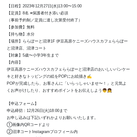
【日程】2023年12月27日(水)13:00〜15:00
【定員】8名 ※保護者付き添い必須
（事前予約制／定員に達し次第受付終了）
【参加費】無料
【持ち物】水分
【場所】ららぽーと沼津1F 伊豆高原ケニーズハウスカフェららぽー
と沼津店、沼津コート
【対象】5歳〜小学3年生まで
【内容】
伊豆高原ケニーズハウスカフェららぽーと沼津店のおいしいパンケー
キと好きなトッピングの絵をPOPにお絵描き✍️
POPが完成したら、お客さんに「いらっしゃいませ〜！」と元気よ
くお声がけしたり、おすすめポイントをお伝えしよう👦👧
【申込フォーム】
申込締切：12月26日(火)18:00まで
⁡お申し込みは下記いずれかよりお願いいたします。
①画像内QRコードより
②沼津コートInstagramプロフィール内