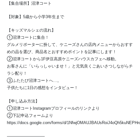
【集合場所】沼津コート
【対象】5歳から小学3年生まで
【キッズマルシェの流れ】
①沼津コートに集合！
グルメリポーターに扮して、ケニーズさんの店内メニューからおすす
めの品を選び、商品名とおすすめポイントを記事にします！
②沼津コートから1F伊豆高原ケニーズハウスカフェへ移動。
お客さんに「いらっしゃいませ！」と元気良くごあいさつしながらチ
ラシ配り！
③ふたたび沼津コートへ…。
子供たちに1日の感想をインタビュー！
【申し込み方法】
①沼津コートInstagramプロフィールのリンクより
②下記申込フォームより
https://docs.google.com/forms/d/1NfwjOMAUJBAUsRoiJ4oQh5kuNEPHro
-—————————