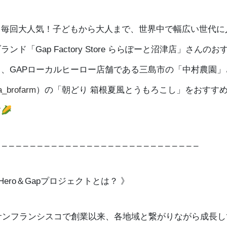
、毎回大人気！子どもから大人まで、世界中で幅広い世代に
ランド「Gap Factory Store ららぽーと沼津店」さんの
と、GAPローカルヒーロー店舗である三島市の「中村農園」
_brofarm
）の「朝どり 箱根夏風とうもろこし」をおすす
🌽
 – – – – – – – – – – – – – – – – – – – – – – – – – – – –
l Hero＆Gapプロジェクトとは？ 》
年サンフランシスコで創業以来、各地域と繋がりながら成長