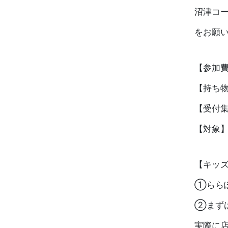
沼津コー
をお願
【参加
【持ち
【受付集合
【対象】
【キッ
①ららぽー
②まず
実際に