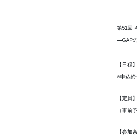
– – – – –
第51回 
—GAP
【日程】20
※申込締切
【定員】
（事前
【参加