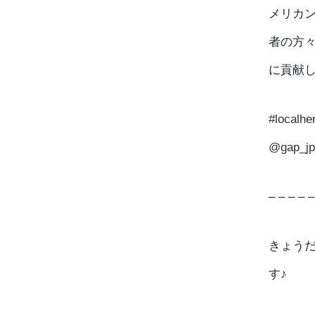
メリカン
者の方
に貢献
#localhe
@gap_jp
– – – – –
きょう
す♪