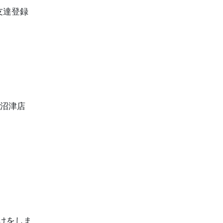
友達登録
と沼津店
けをしま