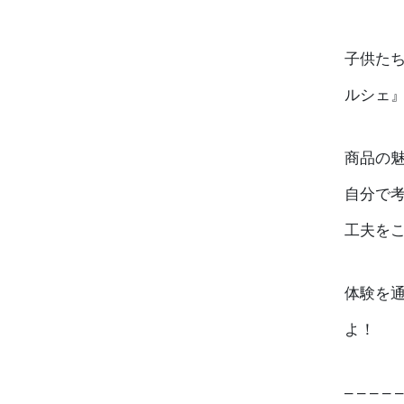
子供た
ルシェ
商品の魅
自分で
工夫をこ
体験を
よ！
– – – – –