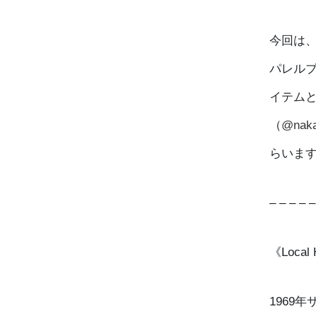
今回は
パレルブ
イテム
（
@naka
らいます
– – – – –
《Loca
1969