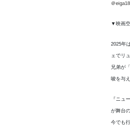
＠eiga18
▼映画空
2025
ェでリ
兄弟が
唆を与
『ニュー
が舞台
今でも