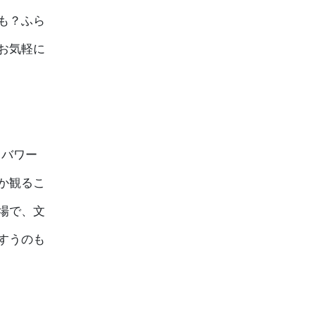
も？ふら
お気軽に
・バワー
なか観るこ
場で、文
すうのも