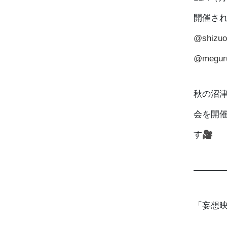
開催さ
@shizuo
@meguru
秋の沼
会を開
す🎥
———
「妄想映