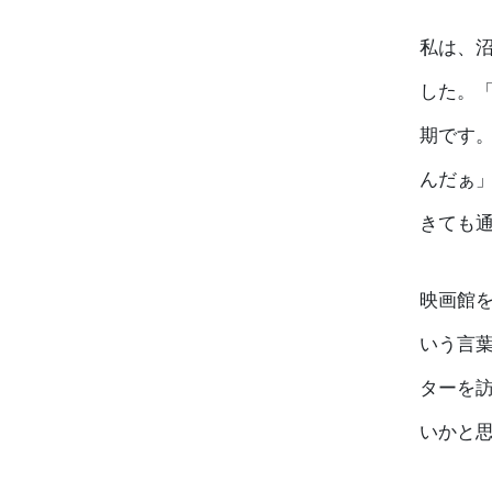
私は、
した。
期です
んだぁ
きても通
映画館
いう言
ターを
いかと