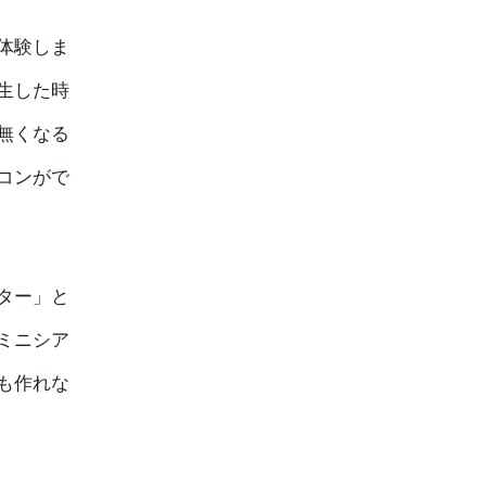
体験しま
生した時
無くなる
コンがで
ター」と
ミニシア
も作れな