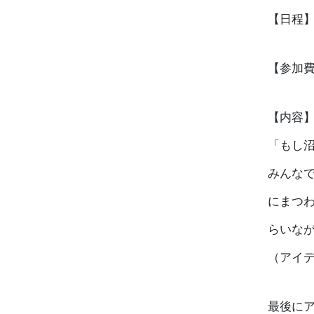
【日程】20
【参加
【内容
「もし
みんな
にまつ
らいな
（アイ
最後に