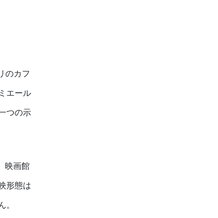
パリのカフ
ミエール
一つの示
。映画館
映形態は
ん。