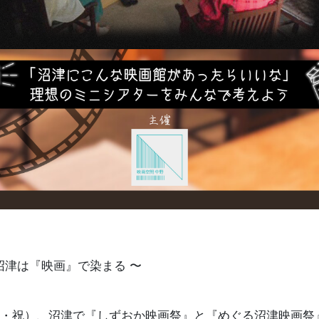
沼津は『映画』で染まる 〜
（月・祝）、沼津で『しずおか映画祭』と『めぐる沼津映画祭