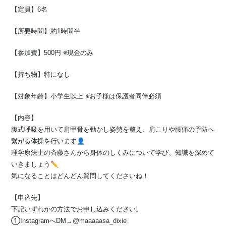
【定員】6名
【所要時間】約1時間半
【参加費】500円 ※現金のみ
【持ち物】特になし
【対象年齢】小学生以上 ※お子様は保護者同伴必須
【内容】
腹式呼吸を用いて肩甲骨を動かし姿勢を整え、肩こりや腰痛の予防へ
繋がる体操を行います👤
理学療法士の斉藤さんから身体のしくみについて学び、知識を深めて
いきましょう✏️
気になることはどんどん質問してくださいね！
【申込先】
下記いずれかの方法でお申し込みください。
①InstagramへDM→
@maaaaasa_dixie