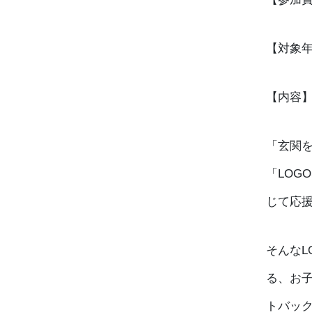
【対象年
【内容
「玄関
「LOG
じて応
そんなL
る、お
トバッ