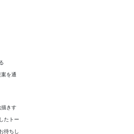
る
提案を通
絵描きす
したトー
お待ちし