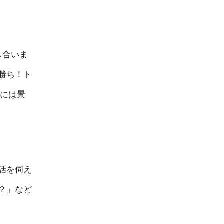
し合いま
勝ち！ト
には景
話を伺え
？」など