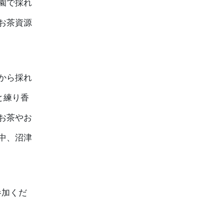
園で採れ
お茶資源
から採れ
と練り香
お茶やお
中、沼津
参加くだ