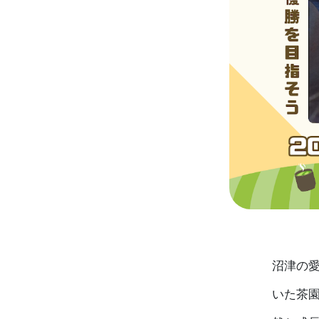
沼津の
いた茶