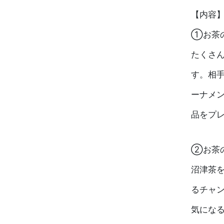
【内容
①お茶
たくさ
す。相
ーナメ
品をプレ
②お茶
沼津茶
るチャ
気にな