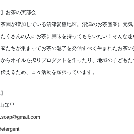
者】お茶の実部会
棄茶園が増加している沼津愛鷹地区。沼津のお茶産業に元気
！たくさんの人にお茶に興味を持ってもらいたい！そんな想
農家たちが集まってお茶の魅了を発信すべく生まれたお茶の
実からオイルを搾りプロダクトを作ったり、地域の子どもた
を伝えるため、日々活動を頑張っています。
先】
 秋山知里
a.soap@gmail.com
etergent