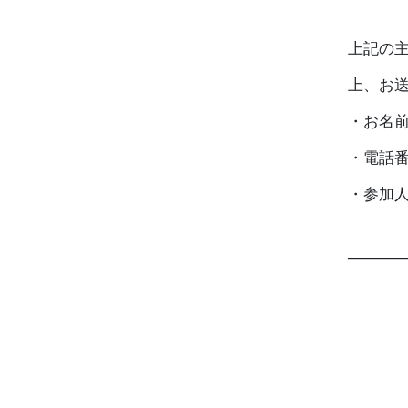
上記の主
上、お
・お名
・電話
・参加
─────