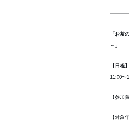
─────
「お茶の
～」
【日程】2
11:0
【参加費
【対象