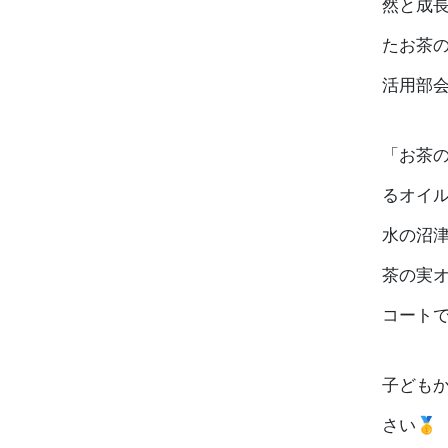
然と成
たお茶
活用部
「お茶
るオイル
水の沼
茶の実
コート
子ども
さい🥇