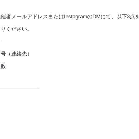
催者メールアドレスまたはInstagramのDMにて、以下3点
送りください。
前
番号（連絡先）
人数
───────────