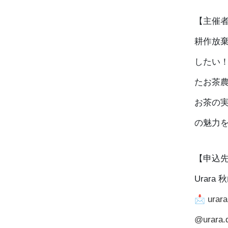
【主催
耕作放
したい
たお茶
お茶の
の魅力
【申込
Urara
📩
urar
@urara.d