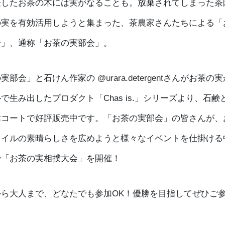
長したお茶の木には実がなることも。放棄されてしまった茶
の実を有効活用しようと集まった、茶農家さんたちによる「
会」、通称「お茶の実部会」。
の実部会」と石けん作家の
@urara.detergent
さんがお茶の実
で生み出したプロダクト「Chas is.」シリーズより、石鹸
津コートで好評販売中です。「お茶の実部会」の皆さんが、
オイルの素晴らしさを広めようと様々なイベントを仕掛ける
で「お茶の実相撲大会」を開催！
から大人まで、どなたでも参加OK！優勝を目指してぜひご