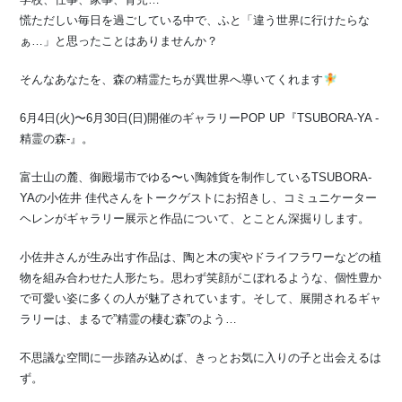
慌ただしい毎日を過ごしている中で、ふと「違う世界に行けたらな
ぁ…」と思ったことはありませんか？
そんなあなたを、森の精霊たちが異世界へ導いてくれます🧚
6月4日(火)〜6月30日(日)開催のギャラリーPOP UP『TSUBORA-YA -
精霊の森-』。
富士山の麓、御殿場市でゆる〜い陶雑貨を制作しているTSUBORA-
YAの小佐井 佳代さんをトークゲストにお招きし、コミュニケーター
ヘレンがギャラリー展示と作品について、とことん深掘りします。
小佐井さんが生み出す作品は、陶と木の実やドライフラワーなどの植
物を組み合わせた人形たち。思わず笑顔がこぼれるような、個性豊か
で可愛い姿に多くの人が魅了されています。そして、展開されるギャ
ラリーは、まるで”精霊の棲む森”のよう…
不思議な空間に一歩踏み込めば、きっとお気に入りの子と出会えるは
ず。