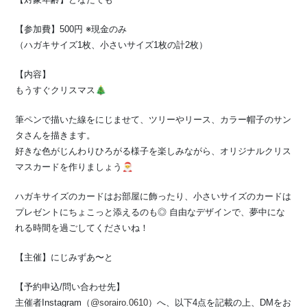
【参加費】500円 ※現金のみ
（ハガキサイズ1枚、小さいサイズ1枚の計2枚）
【内容】
もうすぐクリスマス🎄
筆ペンで描いた線をにじませて、ツリーやリース、カラー帽子のサン
タさんを描きます。
好きな色がじんわりひろがる様子を楽しみながら、オリジナルクリス
マスカードを作りましょう🎅
ハガキサイズのカードはお部屋に飾ったり、小さいサイズのカードは
プレゼントにちょこっと添えるのも◎ 自由なデザインで、夢中にな
れる時間を過ごしてくださいね！
【主催】にじみずあ〜と
【予約申込/問い合わせ先】
主催者Instagram（
@sorairo.0610
）へ、以下4点を記載の上、DMをお