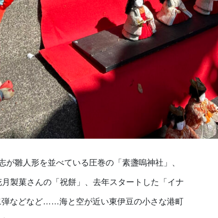
有志が雛人形を並べている圧巻の「素盞嗚神社」、
花月製菓さんの「祝餅」、去年スタートした「イナ
二弾などなど……海と空が近い東伊豆の小さな港町