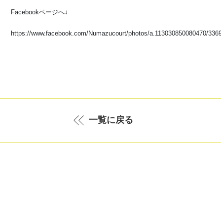
Facebookページへ↓
https://www.facebook.com/Numazucourt/photos/a.113030850080470/33
一覧に戻る