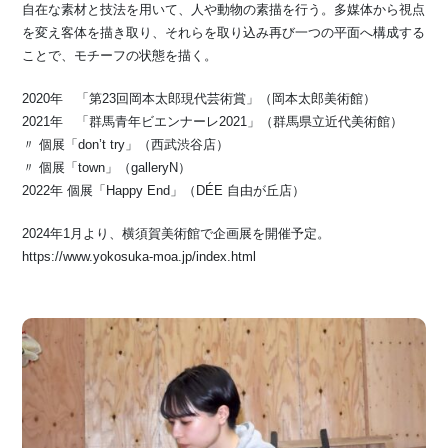
自在な素材と技法を用いて、人や動物の素描を行う。多媒体から視点
を変え客体を描き取り、それらを取り込み再び一つの平面へ構成する
ことで、モチーフの状態を描く。
2020年 「第23回岡本太郎現代芸術賞」（岡本太郎美術館）
2021年 「群馬青年ビエンナーレ2021」（群馬県立近代美術館）
〃 個展「don’t try」（西武渋谷店）
〃 個展「town」（galleryN）
2022年 個展「Happy End」（DÉE 自由が丘店）
2024年1月より、横須賀美術館で企画展を開催予定。
https://www.yokosuka-moa.jp/index.html