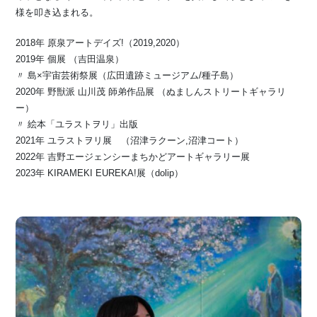
様を叩き込まれる。
2018年 原泉アートデイズ!（2019,2020）
2019年 個展 （吉田温泉）
〃 島×宇宙芸術祭展（広田遺跡ミュージアム/種子島）
2020年 野獣派 山川茂 師弟作品展 （ぬましんストリートギャラリ
ー）
〃 絵本「ユラストヲリ」出版
2021年 ユラストヲリ展 （沼津ラクーン,沼津コート）
2022年 吉野エージェンシーまちかどアートギャラリー展
2023年 KIRAMEKI EUREKA!展（dolip）