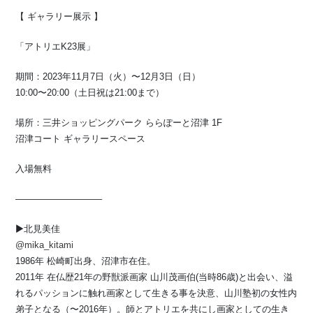
【 ギャラリー展示 】
「アトリエK23展」
期間：2023年11月7日（火）〜12月3日（日）
10:00〜20:00（土日祝は21:00まで）
場所：三井ショッピングパーク ららぽーと沼津 1F
沼津コート ギャラリースペース
入場無料
—————————–
▶︎北見美佳
@mika_kitami
1986年 松崎町出身、沼津市在住。
2011年 在仏歴21年の野獣派画家 山川茂画伯(当時86歳)と出会い、溢
れるパッションに触れ画家として生きる事を決意、山川塾初の女性内
弟子となる（〜2016年）。師とアトリエを共にし画家としての生き